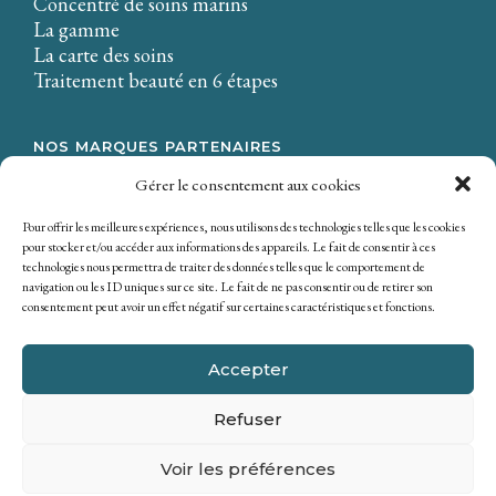
Concentré de soins marins
La gamme
La carte des soins
Traitement beauté en 6 étapes
NOS MARQUES PARTENAIRES
LA CIRE.
Gérer le consentement aux cookies
Osmaé
Mondial Beauté
Pour offrir les meilleures expériences, nous utilisons des technologies telles que les cookies
pour stocker et/ou accéder aux informations des appareils. Le fait de consentir à ces
technologies nous permettra de traiter des données telles que le comportement de
navigation ou les ID uniques sur ce site. Le fait de ne pas consentir ou de retirer son
consentement peut avoir un effet négatif sur certaines caractéristiques et fonctions.
Accepter
Refuser
Copyright © 2026 SICOBEL. Tous droits réservés
Politique de confidentialité
|
Mentions Légales
|
Voir les préférences
Plan du site