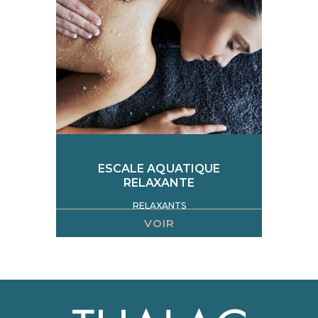
pour une action détoxifiante et relaxante. Le
soin idéal pour effacer la fatigue et le stress
accumulé.
ESCALE AQUATIQUE
RELAXANTE
RELAXANTS
VOIR
Ce soin s’appuie sur la performance de
manœuvres aussi techniques que variées : le
lissage aquatique, les pressions épis, le
pétrissage coque... Développé pour procurer
un moment de détente et de bien-être
sensoriel, la peau est nourrie et l'épiderme est