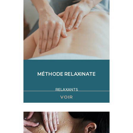
MÉTHODE RELAXINATE
RELAXANTS
VOIR
Efficace contre les contractures et douleurs du
dos, ce soin allie massage lent et profond
permettant de dénouer et libérer les tensions
des lombaires et trapèzes ainsi que d'un
enveloppement aux algues auto-chauffantes