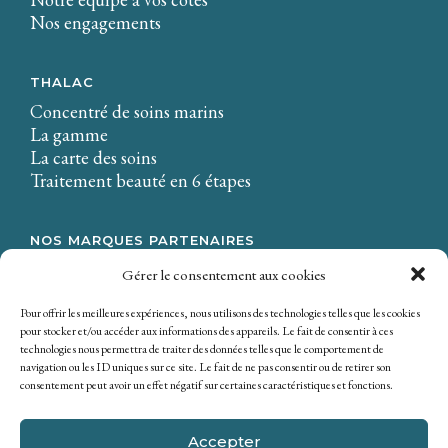
Nos engagements
THALAC
Concentré de soins marins
La gamme
La carte des soins
Traitement beauté en 6 étapes
NOS MARQUES PARTENAIRES
LA CIRE.
Gérer le consentement aux cookies
Osmaé
Mondial Beauté
Pour offrir les meilleures expériences, nous utilisons des technologies telles que les cookies
pour stocker et/ou accéder aux informations des appareils. Le fait de consentir à ces
technologies nous permettra de traiter des données telles que le comportement de
navigation ou les ID uniques sur ce site. Le fait de ne pas consentir ou de retirer son
consentement peut avoir un effet négatif sur certaines caractéristiques et fonctions.
Accepter