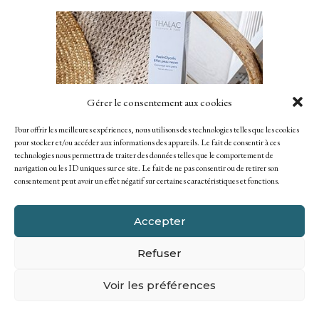
Gérer le consentement aux cookies
Pour offrir les meilleures expériences, nous utilisons des technologies telles que les cookies
pour stocker et/ou accéder aux informations des appareils. Le fait de consentir à ces
technologies nous permettra de traiter des données telles que le comportement de
navigation ou les ID uniques sur ce site. Le fait de ne pas consentir ou de retirer son
consentement peut avoir un effet négatif sur certaines caractéristiques et fonctions.
PEELINGLYCOLIC
Accepter
Refuser
EXFOLIANTS
Voir les préférences
VOIR