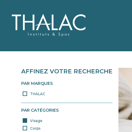
AFFINEZ VOTRE RECHERCHE
QUI SOMMES-NOUS 
THALAC
NOS PRODUITS
CARTE DES SOINS
PAR MARQUES
THALAC
> TOUS NOS PRODUITS
PAR CATÉGORIES
Visage
Corps