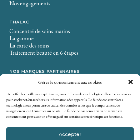
Nos engagements
THALAC
Concentré de soins marins
La gamme
La carte des soins
Traitement beauté en 6 étapes
NOS MARQUES PARTENAIRES
LA CIRE.
Gérer le consentement aux cookies
Osmaé
Mondial Beauté
Pour offrir les meilleures expériences, nous utilisons des technologies telles que les cookies
pour stocker et/ou accéder aux informations des appareils. Le fait de consentir à ces
technologies nous permettra de traiter des données telles que le comportement de
navigation ou les ID uniques sur ce site. Le fait de ne pas consentir ou de retirer son
consentement peut avoir un effet négatif sur certaines caractéristiques et fonctions.
Accepter