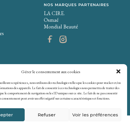
NOS MARQUES PARTENAIRES
LA CIRE.
Osmaé
Mondial Beauté
es
Gérer le consentement aux cookies
 meilleures expériences, nous utilisons des technologies telles que les cookies pour stocker et/ou
ormations des appareils. Le fait de consentir à ces technologies nous permettra de traiter des
que le comportement de navigation ou les ID uniques sur ce site. Le fait de ne pas consentir
on consentement peut avoir un effet négatif sur certaines caractéristiques et fonctions.
epter
Refuser
Voir les préférences
onfidentialité
|
Mentions Légales
|
Plan du site