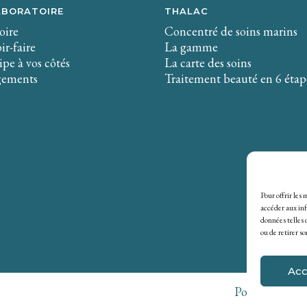
ABORATOIRE
THALAC
oire
Concentré de soins marins
ir-faire
La gamme
pe à vos côtés
La carte des soins
gements
Traitement beauté en 6 étap
Pour offrir les
accéder aux inf
données telles 
ou de retirer s
Acc
Politique de c