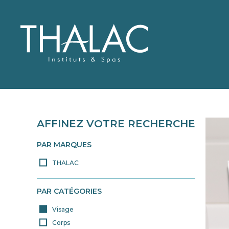
AFFINEZ VOTRE RECHERCHE
QUI SOMMES-NOUS 
THALAC
NOS PRODUITS
CARTE DES SOINS
PAR MARQUES
THALAC
> TOUS NOS PRODUITS
PAR CATÉGORIES
Visage
Corps