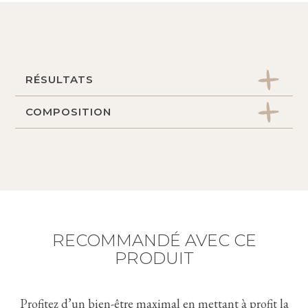
RÉSULTATS
COMPOSITION
Peau nourrie, douce et réconfortée. Fatigue
effacée et éclat immédiat. Peau protégée.
Complexe vitaminé : vitamines A, E, F :
Apparition des rides et ridules retardée.
énergisant, nourrissant, hydratant et tonifiant
Moist24 : hydratant longue durée
Algisium C : hydratant, anti-âge
RECOMMANDÉ AVEC CE
PRODUIT
Profitez d’un bien-être maximal en mettant à profit la