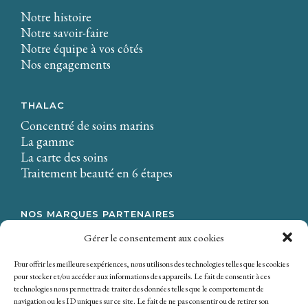
Notre histoire
Notre savoir-faire
Notre équipe à vos côtés
Nos engagements
THALAC
Concentré de soins marins
La gamme
La carte des soins
Traitement beauté en 6 étapes
NOS MARQUES PARTENAIRES
LA CIRE.
Gérer le consentement aux cookies
Osmaé
Mondial Beauté
Pour offrir les meilleures expériences, nous utilisons des technologies telles que les cookies
pour stocker et/ou accéder aux informations des appareils. Le fait de consentir à ces
technologies nous permettra de traiter des données telles que le comportement de
navigation ou les ID uniques sur ce site. Le fait de ne pas consentir ou de retirer son