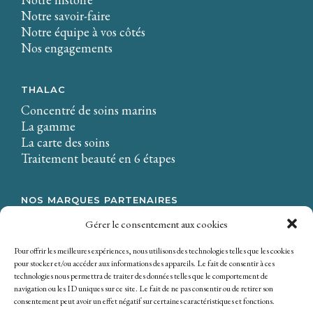
Notre savoir-faire
Notre équipe à vos côtés
Nos engagements
THALAC
Concentré de soins marins
La gamme
La carte des soins
Traitement beauté en 6 étapes
NOS MARQUES PARTENAIRES
LA CIRE.
Gérer le consentement aux cookies
Osmaé
Mondial Beauté
Pour offrir les meilleures expériences, nous utilisons des technologies telles que les cookies
pour stocker et/ou accéder aux informations des appareils. Le fait de consentir à ces
technologies nous permettra de traiter des données telles que le comportement de
navigation ou les ID uniques sur ce site. Le fait de ne pas consentir ou de retirer son
consentement peut avoir un effet négatif sur certaines caractéristiques et fonctions.