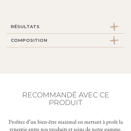
RÉSULTATS
COMPOSITION
Peau nourrie, protégée et repulpée.
Acide hyaluronique : hydratant et repulpant
intense.
Extrait de mauve : hydratant, anti-oxydant,
apaisant et adoucissant.
Extrait de camomille : anti-inflammatoire,
RECOMMANDÉ AVEC CE
adoucissant et apaisant, cicatrisant et
PRODUIT
réparateur cutané.
Huile de carotte : nourrissant, assouplissant et
anti-oxydant.
Profitez d’un bien-être maximal en mettant à profit la
synergie entre nos produits et soins de notre gamme.