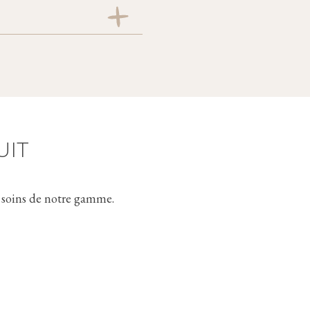
teur
UIT
t soins de notre gamme.