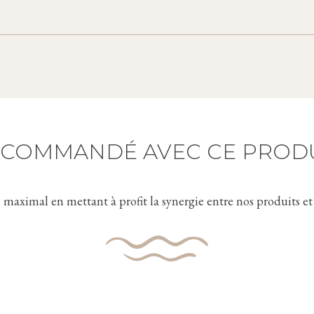
 éliminés.
voir les soins complémentaires
nt, adoucissant
 reminéralisant, énergisant, revitalisant, nourrissant et protec
COMMANDÉ AVEC CE PROD
e maximal en mettant à profit la synergie entre nos produits e