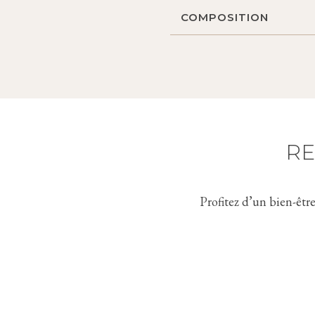
COMPOSITION
Maquillage et impuretés
La peau est prête à rece
Extrait d’aloès : hydrata
Extrait d’algues bleues :
RE
Profitez d’un bien-êtr