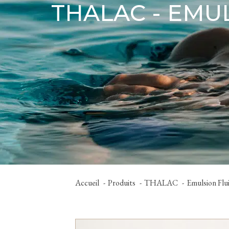
THALAC - EMU
Accueil
Produits
THALAC
Emulsion Flu