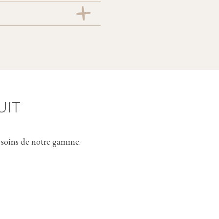
eillissement cutané.
UIT
nt cutané.
t soins de notre gamme.