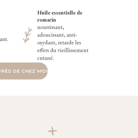
Huile essentielle de
romarin
nourrissant,
adoucissant, anti-
ant.
oxydant, retarde les
effets du vieillissement
cutané.
RÈS DE CHEZ MOI