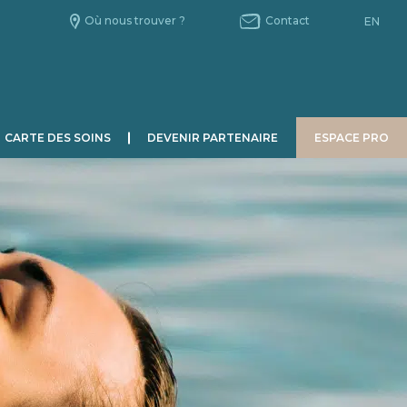
Où nous trouver ?
Contact
EN
CARTE DES SOINS
DEVENIR PARTENAIRE
ESPACE PRO
HOMME
CHRONOBIOLOGIE
Le Jour.
La Nuit.