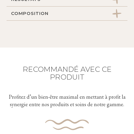
COMPOSITION
La peau est intensément hydratée pendant
24H*. Elle retrouve souplesse, douceur et
Laminaire de Neptune : hydrate et protège la
est délicatement parfumée.
peau
*Mesures de cornéométrie sur 20 volontaires
Algue d’Aonori : anti-oxydante et hydratante
Extrait de Calendula : nourrit et apaise les
irritations
RECOMMANDÉ AVEC CE
Allantoïne : régénère et lutte contre les signes
PRODUIT
de sécheresse cutanée
Profitez d’un bien-être maximal en mettant à profit la
synergie entre nos produits et soins de notre gamme.