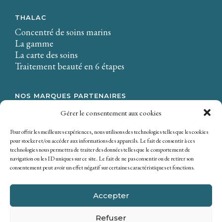
THALAC
Concentré de soins marins
La gamme
La carte des soins
Traitement beauté en 6 étapes
NOS MARQUES PARTENAIRES
LA CIRE.
Gérer le consentement aux cookies
Osmaé
Mondial Beauté
Pour offrir les meilleures expériences, nous utilisons des technologies telles que les cookies
pour stocker et/ou accéder aux informations des appareils. Le fait de consentir à ces
technologies nous permettra de traiter des données telles que le comportement de
navigation ou les ID uniques sur ce site. Le fait de ne pas consentir ou de retirer son
consentement peut avoir un effet négatif sur certaines caractéristiques et fonctions.
Accepter
Refuser
Copyright © 2026 SICOBEL. Tous droits réservés