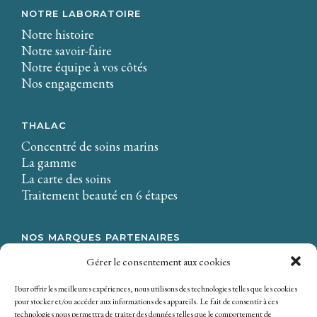
NOTRE LABORATOIRE
Notre histoire
Notre savoir-faire
Notre équipe à vos côtés
Nos engagements
THALAC
Concentré de soins marins
La gamme
La carte des soins
Traitement beauté en 6 étapes
NOS MARQUES PARTENAIRES
LA CIRE.
Gérer le consentement aux cookies
Osmaé
Mondial Beauté
Pour offrir les meilleures expériences, nous utilisons des technologies telles que les cookies
pour stocker et/ou accéder aux informations des appareils. Le fait de consentir à ces
technologies nous permettra de traiter des données telles que le comportement de