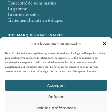
Concentré de soins marins
La gamme
La carte des soins
Traitement beauté en 6 étapes
NOS MARQUES PARTENAIRES
LA CIRE.
Gérer le consentement aux cookies
Osmaé
Mondial Beauté
Pour offrir les meilleures expériences, nous utilisons des technologies telles que les cookies
pour stocker et/ou accéder aux informations des appareils. Le fait de consentir à ces
technologies nous permettra de traiter des données telles que le comportement de
navigation ou les ID uniques sur ce site. Le fait de ne pas consentir ou de retirer son
consentement peut avoir un effet négatif sur certaines caractéristiques et fonctions.
Accepter
Refuser
Copyright © 2026 SICOBEL. Tous droits réservés
Politique de confidentialité
|
Mentions Légales
|
Voir les préférences