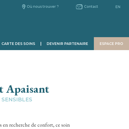
Où nous trouver ?
Contact
EN
CARTE DES SOINS
DEVENIR PARTENAIRE
ESPACE PRO
HOMME
CHRONOBIOLOGIE
t Apaisant
Le Jour.
La Nuit.
 SENSIBLES
s en recherche de confort, ce soin