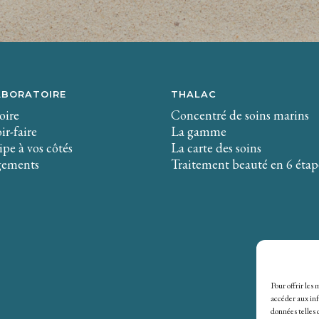
ABORATOIRE
THALAC
oire
Concentré de soins marins
ir-faire
La gamme
pe à vos côtés
La carte des soins
gements
Traitement beauté en 6 étap
Pour offrir les
accéder aux inf
données telles 