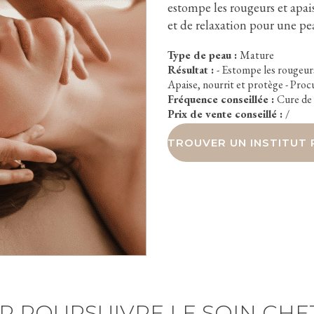
Crèmes de soins
estompe les rougeurs et apai
et de relaxation pour une pe
Type de peau :
Mature
Résultat :
- Estompe les rougeurs 
Apaise, nourrit et protège - Procu
Fréquence conseillée :
Cure de 
Prix de vente conseillé :
/
TROUVER UN INSTITUT 
R POURSUIVRE LE SOIN CHEZ