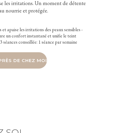
se les irritations. Un moment de détente
au nourrie et protégée.
et apaise les irritations des peaux sensibles -
re un confort instantané et unifie le teint
3 séances conseillée: 1 séance par semaine
PRÈS DE CHEZ MOI
 SOI