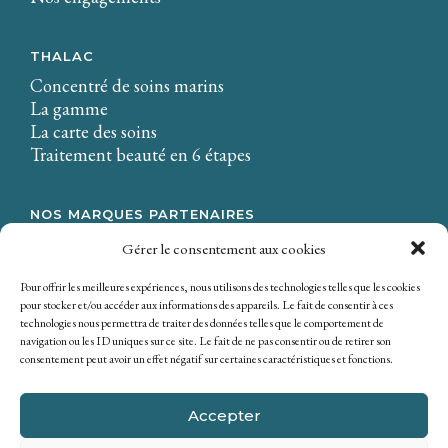
THALAC
Concentré de soins marins
La gamme
La carte des soins
Traitement beauté en 6 étapes
NOS MARQUES PARTENAIRES
LA CIRE.
Gérer le consentement aux cookies
Osmaé
Mondial Beauté
Pour offrir les meilleures expériences, nous utilisons des technologies telles que les cookies
pour stocker et/ou accéder aux informations des appareils. Le fait de consentir à ces
technologies nous permettra de traiter des données telles que le comportement de
navigation ou les ID uniques sur ce site. Le fait de ne pas consentir ou de retirer son
consentement peut avoir un effet négatif sur certaines caractéristiques et fonctions.
Accepter