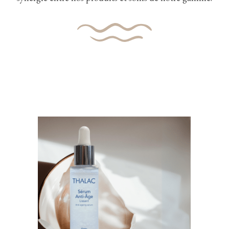
veina-tonique, anti-oxydant et astringent.
Vitamine E : antiradicalaire, aide à maintenir
l’élasticité et l’hydratation de la peau.
Cohéliss bio : restaure la résistance mécanique
de la peau, limite les rides, effet lissant.