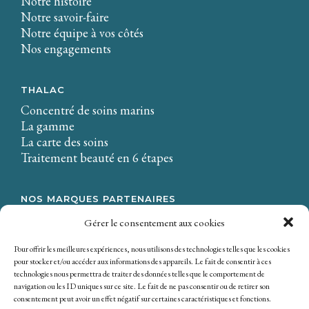
Notre histoire
Notre savoir-faire
Notre équipe à vos côtés
Nos engagements
THALAC
Concentré de soins marins
La gamme
La carte des soins
Traitement beauté en 6 étapes
NOS MARQUES PARTENAIRES
LA CIRE.
Gérer le consentement aux cookies
Osmaé
Mondial Beauté
Pour offrir les meilleures expériences, nous utilisons des technologies telles que les cookies
pour stocker et/ou accéder aux informations des appareils. Le fait de consentir à ces
technologies nous permettra de traiter des données telles que le comportement de
navigation ou les ID uniques sur ce site. Le fait de ne pas consentir ou de retirer son
consentement peut avoir un effet négatif sur certaines caractéristiques et fonctions.