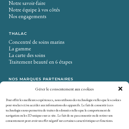
Notre savoir-faire
Notre équipe à vos côtés
Nos engagements
THALAC
Concentré de soins marins
La gamme
La carte des soins
Traitement beauté en 6 étapes
NOS MARQUES PARTENAIRES
LA CIRE.
Gérer le consentement aux cookies
Osmaé
Mondial Beauté
Pour offrir les meilleures expériences, nous utilisons des technologies telles que les cookies
pour stocker et/ou accéder aux informations des appareils. Le fait de consentir à ces
technologies nous permettra de traiter des données telles que le comportement de
navigation ou les ID uniques sur ce site. Le fait de ne pas consentir ou de retirer son
consentement peut avoir un effet négatif sur certaines caractéristiques et fonctions.