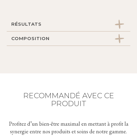
RÉSULTATS
COMPOSITION
Peau redensifiée, hydratée et revitalisée. Rides
et ridules estompées. Teint unifié et éclatant.
Extrait d’algues bleues : reminéralisant,
énergisant, revitalisant, nourrissant et
protecteur.
Phylderm végétal : nourrissant et revitalisant.
Calcium : réactive la cohérence entre les
RECOMMANDÉ AVEC CE
cellules et reconstitue profondément
PRODUIT
l’épiderme.
Extrait de papaye : élimine en douceur les
cellules mortes.
Profitez d’un bien-être maximal en mettant à profit la
synergie entre nos produits et soins de notre gamme.