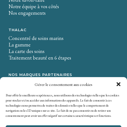
Notre équipe à vos côtés
Nos engagements
THALAC
Concentré de soins marins
La gamme
La carte des soins
Traitement beauté en 6 étapes
NOS MARQUES PARTENAIRES
LA CIRE.
Gérer le consentement aux cookies
Osmaé
Mondial Beauté
Pour offrir les meilleures expériences, nous utilisons des technologies telles que les cookies
pour stocker et/ou accéder aux informations des appareils. Le fait de consentir à ces
technologies nous permettra de traiter des données telles que le comportement de
navigation ou les ID uniques sur ce site. Le fait de ne pas consentir ou de retirer son
consentement peut avoir un effet négatif sur certaines caractéristiques et fonctions.