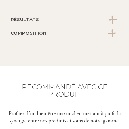
RÉSULTATS
COMPOSITION
Peau intensément hydratée.
Complexe de 3 acides hyaluroniques (bas,
moyen et haut poids moléculaire) : assure une
hydratation
Sucres végétaux : augmentent les réserves en
eau de la peau
RECOMMANDÉ AVEC CE
Urée : retient l’eau au sein des cellules
PRODUIT
Beurre de karité : nourrit
Profitez d’un bien-être maximal en mettant à profit la
synergie entre nos produits et soins de notre gamme.