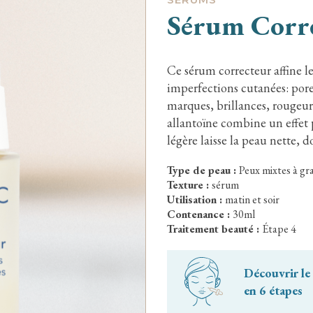
Sérum Corr
Ce sérum correcteur affine l
imperfections cutanées: pores
marques, brillances, rougeur
allantoïne combine un effet p
légère laisse la peau nette, d
Type de peau :
Peux mixtes à gr
Texture :
sérum
Utilisation :
matin et soir
Contenance :
30ml
Traitement beauté :
Étape 4
Découvrir le
en 6 étapes