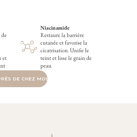
Niacinamide
 de
Restaure la barrière
cutanée et favorise la
cicatrisation. Unifie le
 et
teint et lisse le grain de
int
peau.
RÈS DE CHEZ MOI