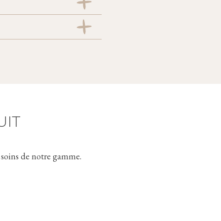
xture de la peau,
cicatrisation. Unifie le
UIT
t soins de notre gamme.
ienne: % de satisfaction