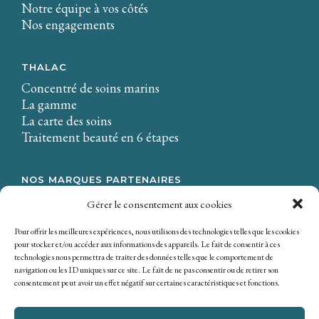
Notre équipe à vos côtés
Nos engagements
THALAC
Concentré de soins marins
La gamme
La carte des soins
Traitement beauté en 6 étapes
NOS MARQUES PARTENAIRES
LA CIRE.
Gérer le consentement aux cookies
Osmaé
Mondial Beauté
Pour offrir les meilleures expériences, nous utilisons des technologies telles que les cookies
pour stocker et/ou accéder aux informations des appareils. Le fait de consentir à ces
technologies nous permettra de traiter des données telles que le comportement de
navigation ou les ID uniques sur ce site. Le fait de ne pas consentir ou de retirer son
consentement peut avoir un effet négatif sur certaines caractéristiques et fonctions.