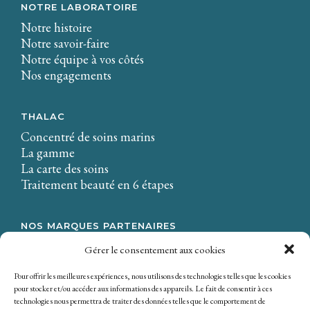
NOTRE LABORATOIRE
Notre histoire
Notre savoir-faire
Notre équipe à vos côtés
Nos engagements
THALAC
Concentré de soins marins
La gamme
La carte des soins
Traitement beauté en 6 étapes
NOS MARQUES PARTENAIRES
LA CIRE.
Gérer le consentement aux cookies
Osmaé
Mondial Beauté
Pour offrir les meilleures expériences, nous utilisons des technologies telles que les cookies
pour stocker et/ou accéder aux informations des appareils. Le fait de consentir à ces
technologies nous permettra de traiter des données telles que le comportement de